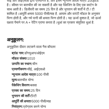
सीई और आईएसओ द्वारा प्रमाणित है, और इसमें न्यूनतम आदेश मात्रा 100pcs
है। कीमत पर बातचीत की जा सकती है और यह पैकेजिंग के लिए एक कार्टन के
साथ आती है। डिलीवरी का समय 25 दिन है और भुगतान की शर्तों में टी / टी
शामिल है।आपूर्ति क्षमता 5000 पीसी/माह है. आयाम और वारंटी मॉडल के अनुसार
भिन्न होती है, और गर्म पानी की क्षमता भिन्न होती है। यह ऊर्जा कुशल है, जो ऊर्जा
दक्षता पैमाने पर A + रेटिंग प्राप्त करता है।धुआं का प्रकार संतुलित धुआं है.
अनुकूलन:
अनुकूलित दीवार लटकने वाला गैस बॉयलर
ब्रांड नाम:
डोंगयुआन/ओईएम
मॉडल संख्याः
1010
उत्पत्ति का स्थान:
चीन
प्रमाणीकरणः
सीई, आईएसओ
न्यूनतम आदेश मात्राः
100 पीसी
मूल्यः
बातचीत योग्य
पैकेजिंग विवरणः
बक्सा
प्रसव का समय:
25 दिन
भुगतान की शर्तेंः
टी/टी
आपूर्ति की क्षमताः
5000 पीसी/माह
नियंत्रण:
प्रोग्राम करने योग्य