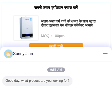
सबसे उत्तम प्रतिदान प्राप्त करें
अलग-अलग गर्म पानी की क्षमता के साथ खुदरा
दीवार घुड़सवार गैस बॉयलर कॉम्पैक्ट आयाम
MOQ：
100pcs
जारी रखें
Sunny Jian
दीवार लटका गैस बॉयलर
अधिक
9:55 AM
Good day, what product are you looking for?
ंड कस्टम
पेशेवर निर्माता थोक
दीवार से लटका हुआ
एलपीजी गैस वाटर हीटर
दीवार पर चढ़क
लू गैस पानी
कस्टम डिजिटल
संघनक गैस बॉयलर
डिजिटल नियंत्रण के
पानी बॉयलर, 
टर
तापमान नियंत्रण गैस
घरेलू उपयोग के लिए
साथ प्राकृतिक निकास
गर्मी के लि
वॉटर हीटर
हीटिंग और गर्म पानी
लटका ब
दोनों
भाषा बदलें