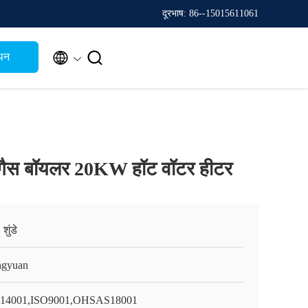
दूरभाष: 86--15015611061


थन
गैस बॉयलर 20KW हॉट वॉटर हीटर
शुंडे
gyuan
14001,ISO9001,OHSAS18001