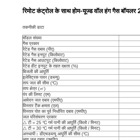
रिमोट कंट्रोल के साथ होम-यूज्ड वॉल हंग गैस बॉयल
तकनीकी डाटा
मॉडल संख्या
गैस प्रकार
रेटेड गैस दबाव (पीए)
रेटेड गैस इनपुट (किलोवाट)
रेटेड गैस आउटपुट (किलोवाट)
रेटेड हीट इनपुट के तहत दक्षता (%)
बिजली की आपूर्ति
इलेक्ट्रिक पावर (डब्ल्यू)
ताप जल की सीमा (℃)
ताप क्षेत्र (㎡)
पंप की लिफ्ट (एम)
आवेदन जल दबाव (एमपीए)
विस्तार टैंक क्षमता (एल)
विस्तार पोत का पूर्व निर्धारित दबाव (एमपीए)
जल परिसंचरण प्रकार
△ टी = 25 ℃ गर्म पानी की आपूर्ति (किलो / मिनट)
△ टी = 30 ℃ गर्म पानी की आपूर्ति (किलो / मिनट)
अस्थायी। डीएचडब्ल्यू आपूर्ति की सीमा (℃)
लागू जल दबाव (एमपीए)