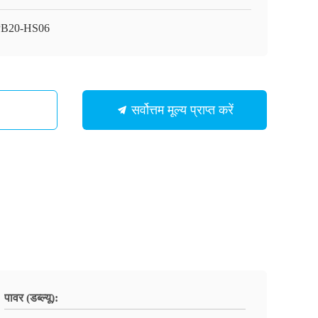
PB20-HS06
सर्वोत्तम मूल्य प्राप्त करें
पावर (डब्ल्यू):