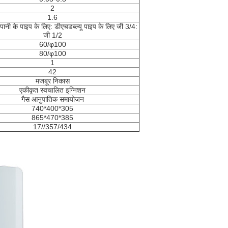
2
1.6
ानी के पाइप के लिए: डीएचडब्ल्यू पाइप के लिए जी 3/4:
जी 1/2
60/φ100
80/φ100
1
42
मजबूर निकास
एकीकृत स्वचालित इग्निशन
गैस आनुपातिक समायोजन
740*400*305
865*470*385
17//357/434