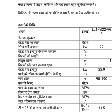
नया ढक्कन डिजाइन, कमीशन और रखरखाव बहुत सुविधाजनक है।
डिजिटल सिस्टम दबाव को प्रदर्शित करता है, यह अधिक सटीक होगा।
तकनीकी तिथि
LL1PB22-एच
आदर्श
इकाई
*
गैस का प्रकार
रेटेड गैस का दबाव
देहात
रेटेड गर्मी उत्पादन
kw
22
रेटेड हीट इनपुट के तहत प्रयास
%
बिजली की आपूर्ति
/
विद्युत शक्ति
w
1
बिजली और जल संरक्षण ग्रेड
/
रेटेड हीट इनपुट
kw
22.9
पानी की सीमा अस्थायी हीटिंग के लिए
℃
ताप क्षेत्र
㎡
90-190
पंप की लिफ्ट
मीटर
पानी के दबाव की सीमा
MPA
विस्तार टैंक क्षमता
एल
विस्तार पोत का प्रीसेट दबाव
MPA
जल परिसंचरण प्रकार
/
किलो /
टी = 25 ℃ के साथ गर्म पानी की क्षमता
11.5
मिनट