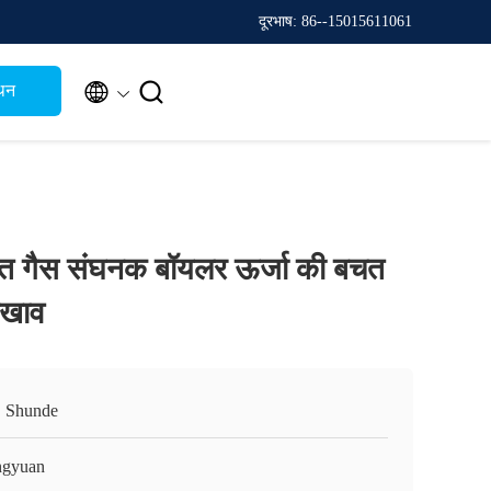
दूरभाष: 86--15015611061


थन
 गैस संघनक बॉयलर ऊर्जा की बचत
रखाव
, Shunde
gyuan