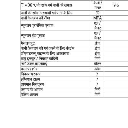
किलो /
T = 30 ℃ के साथ गर्म पानी की क्षमता
9.6
मिनट
पानी की सीमा अस्थायी गर्म पानी के लिए
℃
पानी के दबाव की सीमा
MPA
एल /
न्यूनतम प्रारंभिक प्रवाह
मिनट
एल /
न्यूनतम बंद प्रवाह
मिनट
गैस इनपुट
इंच
पानी के पाइप को गर्म करने के लिए कंडोम
इंच
डीएचडब्ल्यू पाइप्स के लिए अवधारणा
इंच
वायु इनपुट / निकास वाहिनी
मिमी
फ्लो डक्ट की लंबाई
मीटर
काम पर शोर
डीबी
निकास प्रकार
/
इग्निशन टाइप
/
तापमान नियंत्रण
/
उत्पाद के आयाम
मिमी
पैकिंग आयाम
मिमी