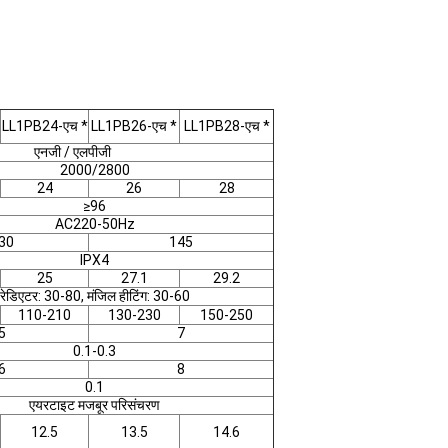
LL1PB24-एच *
LL1PB26-एच *
LL1PB28-एच *
एनजी / एलपीजी
2000/2800
24
26
28
≥96
AC220-50Hz
30
145
IPX4
25
27.1
29.2
रेडिएटर: 30-80, मंजिल हीटिंग: 30-60
110-210
130-230
150-250
5
7
0.1-0.3
6
8
0.1
एयरटाइट मजबूर परिसंचरण
12.5
13.5
14.6