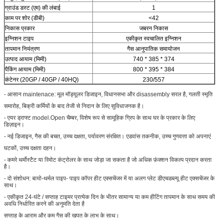
ग्राउंड डस्ट (एम) की लंबाई
1
काम पर शोर (डीबी)
<42
निकास प्रकार
जबरन निकास
इग्निशन टाइप
एकीकृत स्वचालित इग्निशन
तापमान नियंत्रण
गैस आनुपातिक समायोजन
उत्पाद आयाम (मिमी)
740 * 385 * 374
पैकिंग आयाम (मिमी)
800 * 395 * 384
कंटेनर (20GP / 40GP / 40HQ)
230/557
- आसान maintenace: मूल मॉड्यूलर डिजाइन, विधानसभा और disassembly सरल है, गलती स्मृति
समारोह, बिक्री कर्मियों के बाद तेजी से निदान के लिए सुविधाजनक है।
- एयर ड्राफ्ट model.Open चैम्बर, विशेष रूप से सामूहिक ग्रिप के साथ घर के प्रकार के लिए
डिज़ाइन।
- नई डिजाइन, गैस की बचत, उच्च दक्षता, पर्यावरण संरक्षित। एडवांस तकनीक, उच्च गुणवत्ता को अपनाएं
घटकों, उच्च दक्षता दहन।
- कमरे थर्मोस्टैट या रिमोट कंट्रोलर के साथ जोड़ा जा सकता है जो अधिक फ़ंक्शन विकल्प प्रदान करता
है।
- दो संशोधन: बायो-थर्मल पाइप- पाइप कॉपर हीट एक्सचेंजर में या अलग प्लेट डीएचडब्ल्यू हीट एक्सचेंजर के
साथ।
- एकीकृत 24-घंटे / सप्ताह टाइमर प्रत्येक दिन के भीतर सामान्य या कम हीटिंग तापमान के साथ समय की
अवधि निर्धारित करने की अनुमति देता है
सप्ताह के आराम और कम गैस की खपत के लाभ के साथ।