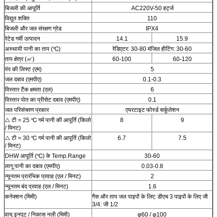
बिजली की आपूर्ति
AC220V-50 हर्ट्ज
विद्युत शक्ति
110
बिजली और जल संरक्षण ग्रेड
IPX4
रेटेड गर्मी उत्पादन
14.1
15.9
अस्थायी पानी का ताप (℃)
रेडिएटर: 30-80 मंजिल हीटिंग: 30-60
ताप क्षेत्र (㎡)
60-100
60-120
पंप की लिफ्ट (एम)
5
जल दबाव (एमपीए)
0.1-0.3
विस्तार टैंक क्षमता (एल)
6
विस्तार पोत का प्रीसेट दबाव (एमपीए)
0.1
जल परिसंचरण प्रकार
एयरटाइट फोर्स्ड सर्कुलेशन
△ टी = 25 ℃ गर्म पानी की आपूर्ति (किलो
8
9
/ मिनट)
△ टी = 30 ℃ गर्म पानी की आपूर्ति (किलो
6.7
7.5
/ मिनट)
DHW आपूर्ति (℃) के Temp.Range
30-60
लागू पानी का दबाव (एमपीए)
0.03-0.8
न्यूनतम प्रारंभिक प्रवाह (एल / मिनट)
2
न्यूनतम बंद प्रवाह (एल / मिनट)
1.6
कनेक्शन (मिमी)
गैस और ताप जल पाइपों के लिए: डीएच 3 पाइपों के लिए जी
3/4: जी 1/2
वायु इनपुट / निकास नली (मिमी)
φ60 / φ100