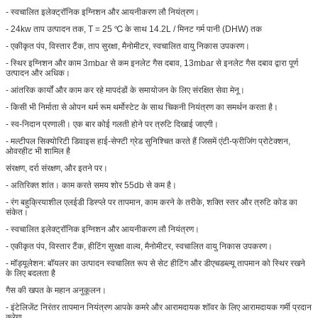
- स्वचालित इलेक्ट्रॉनिक इग्निशन और आयनीकरण लौ नियंत्रण।
- 24kw ताप उत्पादन तक, T = 25 ℃ के साथ 14.2L / मिनट गर्म पानी (DHW) तक
- एकीकृत पंप, विस्तार टैंक, ताप सुरक्षा, मैनोमीटर, स्वचालित वायु निकास उपकरण।
- स्थिर इग्निशन और काम 3mbar से कम इनलेट गैस दबाव, 13mbar से इनलेट गैस दबाव द्वारा पूर्ण
उत्पादन और अधिक।
- आंतरिक कार्यों और काम कर रहे मापदंडों के समायोजन के लिए संरक्षित सेवा मेनू।
- किसी भी निर्माता से ओपन थर्म रूम थर्मोस्टेट के साथ चिकनी नियंत्रण का समर्थन करता है।
- स्व-निदान प्रणाली। एक बार कोई गलती होने पर त्रुटि दिखाई जाएगी।
- मल्टीपल सिक्योरिटी डिवाइस हाई-सेफ्टी ग्रेड सुनिश्चित करते हैं जिसमें एंटी-फ्रीजिंग प्रोटेक्शन,
ओवरहीट भी शामिल है
संरक्षण, दर्रा संरक्षण, और इतने पर।
- अतिरिक्त शांत। काम करते समय शोर 55db से कम है।
- रंग बहुक्रियाशील एलईडी डिस्प्ले पर तापमान, काम करने के तरीके, शक्ति स्तर और त्रुटि कोड का
संकेत।
- स्वचालित इलेक्ट्रॉनिक इग्निशन और आयनीकरण लौ नियंत्रण।
- एकीकृत पंप, विस्तार टैंक, हीटिंग सुरक्षा वाल्व, मैनोमीटर, स्वचालित वायु निकास उपकरण।
- मॉड्यूलेशन: बॉयलर का उत्पादन स्वचालित रूप से सेट हीटिंग और डीएचडब्ल्यू तापमान को स्थिर रखने
के लिए बदलता है
गैस की खपत के महान अनुकूलन।
- इंटेलिजेंट निरंतर तापमान नियंत्रण आपके कमरे और आरामदायक शॉवर के लिए आरामदायक गर्मी प्रदान
करेगा