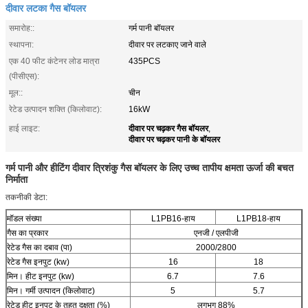
दीवार लटका गैस बॉयलर
समारोह::
गर्म पानी बॉयलर
स्थापना:
दीवार पर लटकाए जाने वाले
एक 40 फीट कंटेनर लोड मात्रा
435PCS
(पीसीएस):
मूल::
चीन
रेटेड उत्पादन शक्ति (किलोवाट):
16kW
दीवार पर चढ़कर गैस बॉयलर
हाई लाइट:
,
दीवार पर चढ़कर पानी के बॉयलर
गर्म पानी और हीटिंग दीवार त्रिशंकु गैस बॉयलर के लिए उच्च तापीय क्षमता ऊर्जा की बचत
निर्माता
तकनीकी डेटा:
मॉडल संख्या
L1PB16-हाय
L1PB18-हाय
गैस का प्रकार
एनजी / एलपीजी
रेटेड गैस का दबाव (पा)
2000/2800
रेटेड गैस इनपुट (kw)
16
18
मिन। हीट इनपुट (kw)
6.7
7.6
मिन। गर्मी उत्पादन (किलोवाट)
5
5.7
रेटेड हीट इनपुट के तहत दक्षता (%)
लगभग 88%