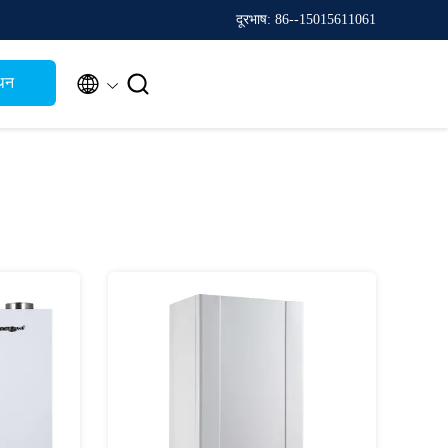
दूरभाष: 86--15015611061


थन