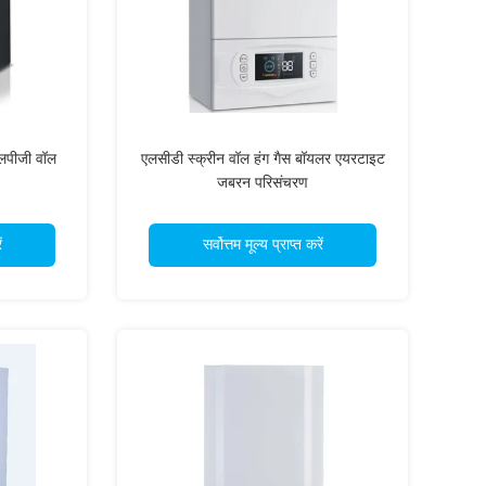
एलपीजी वॉल
एलसीडी स्क्रीन वॉल हंग गैस बॉयलर एयरटाइट
जबरन परिसंचरण
ं
सर्वोत्तम मूल्य प्राप्त करें