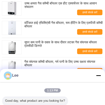
उच्च क्षमता गैस कॉम्बी बॉयलर एक हीट एक्सचेंजर के साथ आसान
संचालन
हमसे संपर्क करें
वर्टिकल हाई एफिशिएंसी गैस बॉयलर, रूम हीटिंग के लिए एलपीजी कॉम्बी
बॉयलर
हमसे संपर्क करें
सुपर कम पानी के दबाव के साथ दीवार लटका गैस संघनक बॉयलर
एलसीडी डिस्प्ले
हमसे संपर्क करें
गैस संघनक कॉम्बी बॉयलर, गर्म पानी के लिए उच्च दक्षता संघनक
बॉयलर
हमसे संपर्क करें
Lee
कम शोर गैस संघनक बॉयलर स्वचालित रूप से नियंत्रण 740 * 430
* 320 आयाम
हमसे संपर्क करें
1:13 PM
ऊर्जा की बचत गैस निकाल संघनक बॉयलर, गैस वॉटर हीटर बॉयलर
Good day, what product are you looking for?
डिजिटल प्रदर्शन