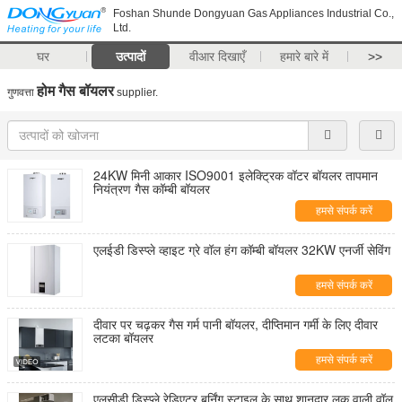
Foshan Shunde Dongyuan Gas Appliances Industrial Co.,
Ltd.
घर
उत्पादों
वीआर दिखाएँ
हमारे बारे में
>>
होम गैस बॉयलर
गुणवत्ता
supplier.
24KW मिनी आकार ISO9001 इलेक्ट्रिक वॉटर बॉयलर तापमान
नियंत्रण गैस कॉम्बी बॉयलर
हमसे संपर्क करें
एलईडी डिस्प्ले व्हाइट ग्रे वॉल हंग कॉम्बी बॉयलर 32KW एनर्जी सेविंग
हमसे संपर्क करें
दीवार पर चढ़कर गैस गर्म पानी बॉयलर, दीप्तिमान गर्मी के लिए दीवार
लटका बॉयलर
हमसे संपर्क करें
एलसीडी डिस्प्ले रेडिएटर बर्निंग स्टाइल के साथ शानदार लुक वाली वॉल